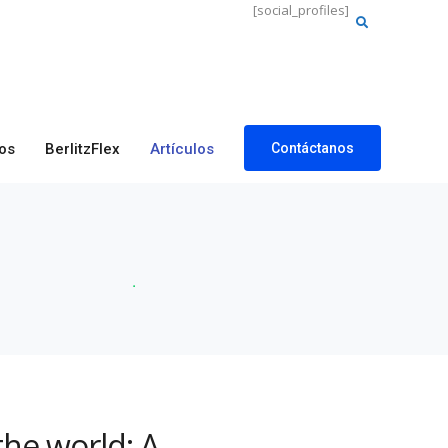
[social_profiles]
Buscar:
os
BerlitzFlex
Artículos
Contáctanos
the world: A