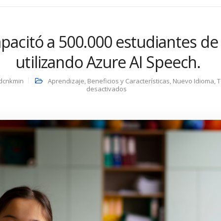
capacitó a 500.000 estudiantes de
utilizando Azure AI Speech.
dcnkmin
Aprendizaje
,
Beneficios y Características
,
Nuevo Idioma
,
T
desactivados
en
Berlitz
capacitó
a
500.000
estudiantes
de
idiomas
utilizando
Azure
AI
Speech.