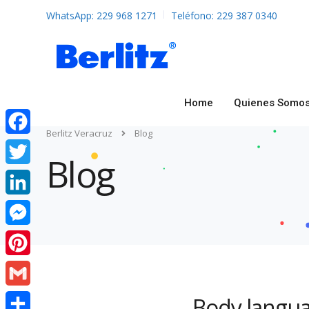
WhatsApp: 229 968 1271
Teléfono: 229 387 0340
Home
Quienes Somo
Berlitz Veracruz
Blog
Facebook
Blog
Twitter
LinkedIn
Messenger
Pinterest
Gmail
Body langua