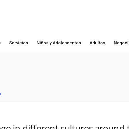
s
Servicios
Niños y Adolescentes
Adultos
Negoci
ge in different cultures around 