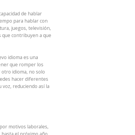
ncapacidad de hablar
iempo para hablar con
ra, juegos, televisión,
es que contribuyen a que
evo idioma es una
ener que romper los
 otro idioma, no solo
uedes hacer diferentes
 voz, reduciendo así la
por motivos laborales,
 hasta el próximo año.