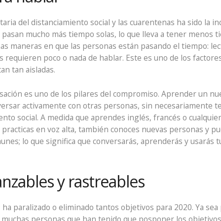
ria del distanciamiento social y las cuarentenas ha sido la i
s pasan mucho más tiempo solas, lo que lleva a tener menos t
s maneras en que las personas están pasando el tiempo: lectu
das requieren poco o nada de hablar. Este es uno de los factor
n tan aisladas.
rsación es uno de los pilares del compromiso. Aprender un nu
ersar activamente con otras personas, sin necesariamente t
ento social. A medida que aprendes inglés, francés o cualquier
 practicas en voz alta, también conoces nuevas personas y p
nes; lo que significa que conversarás, aprenderás y usarás tu
anzables y rastreables
a paralizado o eliminado tantos objetivos para 2020. Ya sea 
y muchas personas que han tenido que posponer los objetivos