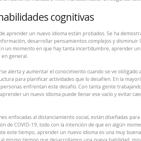
abilidades cognitivas
s de aprender un nuevo idioma están probados. Se ha demost
información, desarrollar pensamientos complejos y disminuir
. En un momento en que hay tanta incertidumbre, aprender u
a en general.
rse alerta y aumentar el conocimiento cuando se ve obligado 
uctura para planificar actividades que lo desafíen. En la mayorí
 personas enfrentan este desafío. Con tanta gente trabajand
aprender un nuevo idioma puede llenar ese vacío y evitar cae
es enfocadas al distanciamiento social, están diseñadas par
ón de COVID-19, todo con la intención de que en algún momen
ante este tiempo, aprender un nuevo idioma es una muy buena
 al mismo tiempo que desarrollamos una nueva habilidad, mism