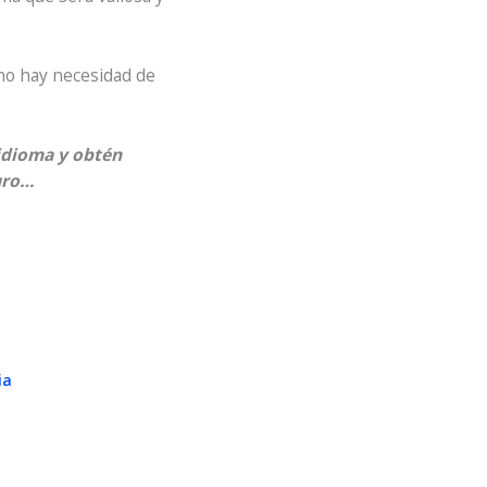
 no hay necesidad de
idioma y obtén
uro…
ia