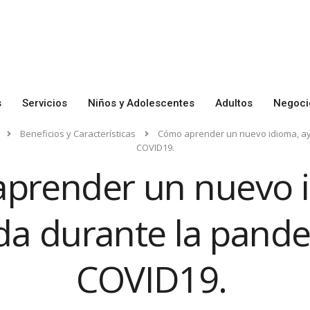
s
Servicios
Niños y Adolescentes
Adultos
Negoci
Beneficios y Características
Cómo aprender un nuevo idioma, a
COVID19.
prender un nuevo 
da durante la pand
COVID19.