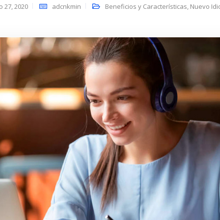
io 27, 2020
adcnkmin
Beneficios y Características
,
Nuevo Id