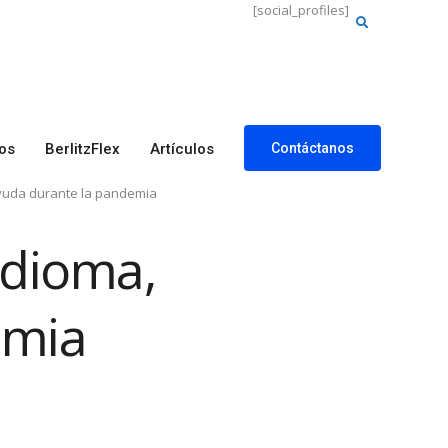
[social_profiles]
Buscar:
os
BerlitzFlex
Artículos
Contáctanos
yuda durante la pandemia
idioma,
emia