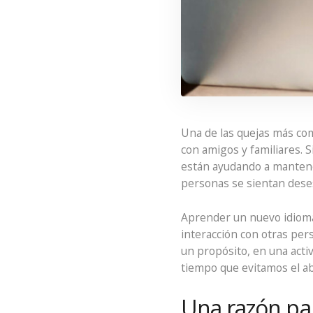
Una de las quejas más com
con amigos y familiares. Si
están ayudando a mantene
personas se sientan deses
Aprender un nuevo idioma
interacción con otras pe
un propósito, en una acti
tiempo que evitamos el ab
Una razón pa