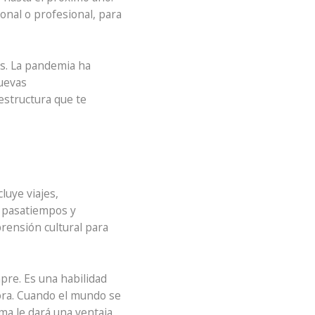
onal o profesional, para
s. La pandemia ha
uevas
estructura que te
luye viajes,
s pasatiempos y
rensión cultural para
pre. Es una habilidad
ora. Cuando el mundo se
ma le dará una ventaja.